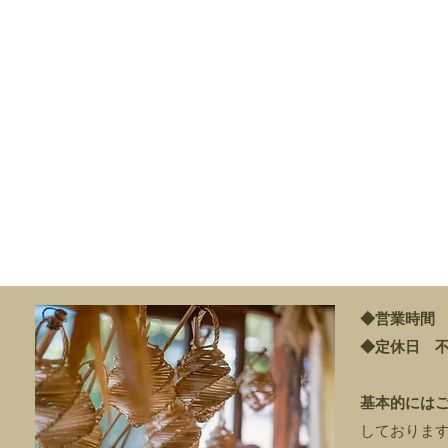
◆営業時
◆定休日 
基本的には
しておりま