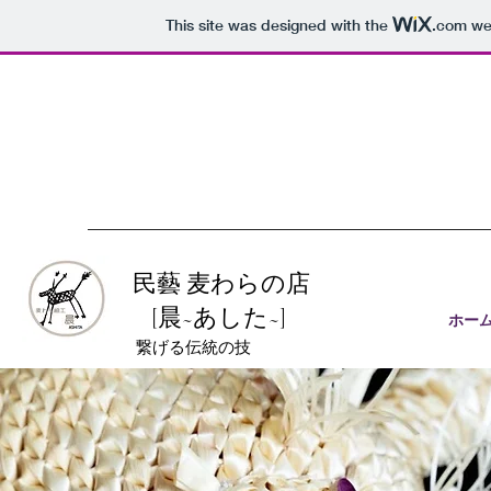
This site was designed with the
.com
web
民藝 麦わらの店
​
[
晨
~あした~]
ホー
繋げる伝統の技