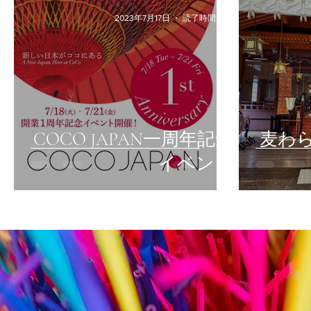
2023年7月17日
読了時間: 2分
COCO JAPAN一周年記念
麦わら
イベント