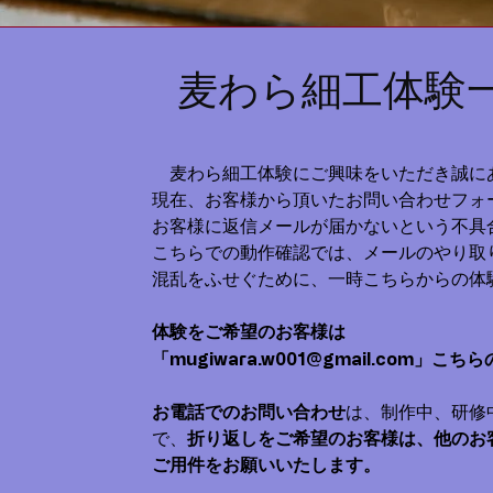
体験
麦わら細工
麦わら細工体験にご興味をいただき誠に
現在、お客様から頂いたお問い合わせフォ
お客様に返信メールが届かないという不具
こちらでの動作確認では、メールのやり取
混乱をふせぐために、一時こちらからの体
体験をご希望のお客様は
「
mugiwara.w001@gmail.com
」こちら
お電話でのお問い合わせ
は、制作中、研修
で、
折り返しをご希望のお客様は、他のお
ご用件をお願いいたします。