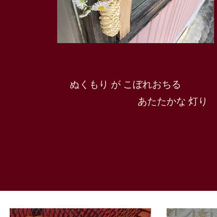
ぬくもり が こぼれおちる
​ あたたかな 灯り