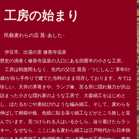
工房の始まり
民藝麦わらの店 晨~あした~
伊豆市、出湯の里 修善寺温泉
歴史の渦巻く修善寺温泉の入口にある四畳半の小さな工房。
工房は戦後間もなく、先代の父(辻 晨吾・つじしんご 享年67
歳)が自ら手作りで建てた当時のまま現存しております。今では
珍しい、天井の茅葺きや、ランプ傘、至る所に隠れ魅力が沢山
詰まった小さな隠れ家のような工房で、大森細工をはじめと
し、ほたるかごや麦結びのような編み細工、そして、麦わらを
伸ばして桐箱や板、色紙に貼る張り細工などがところ狭しと並
んでいます。見つけられる人はいるかしら。辿り着けたらラッ
キー。なぜなら、ここにある麦わら細工は江戸時代から日本独