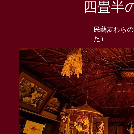
​四畳半
​民藝麦わら
た）