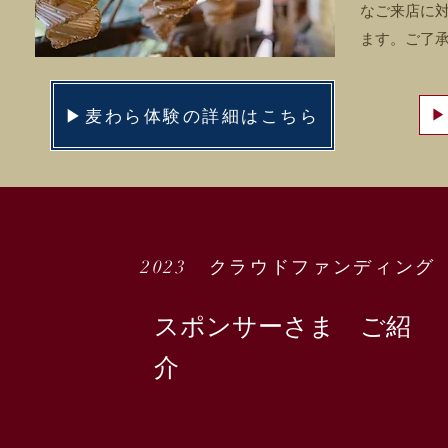
なご来店に
ます。ご了
▶麦わら体験の詳細はこちら
▶
​2023 クラウドファンディング
スポンサーさま ご紹
介