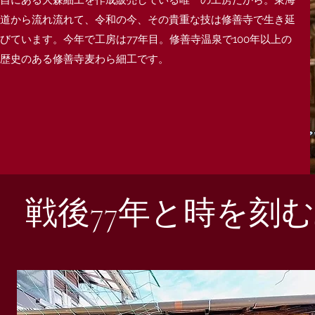
自にある大森細工を作成販売している唯一の工房だから。東海
道から流れ流れて、令和の今、その貴重な技は修善寺で生き延
びています。今年で工房は77年目。修善寺温泉で100年以上の
歴史のある修善寺麦わら細工です。
​戦後77年と時を刻