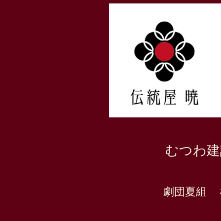
​むつわ
​劇団夏組